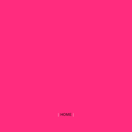
｜
HOME
｜