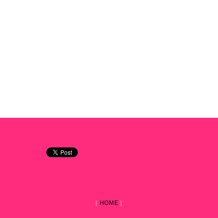
｜
HOME
｜