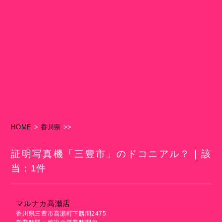
HOME
>
香川県
>>
証明写真機「三豊市」のドコニアル？｜該
当：1件
マルナカ高瀬店
香川県三豊市高瀬町下勝間2475