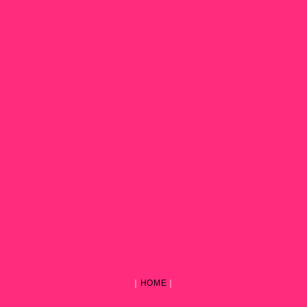
｜
HOME
｜