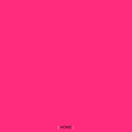
｜
HOME
｜