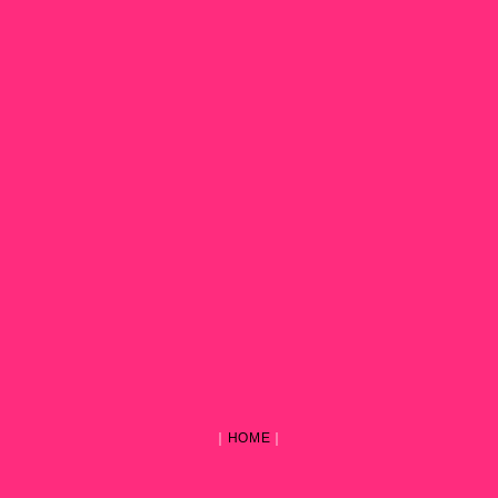
｜
HOME
｜