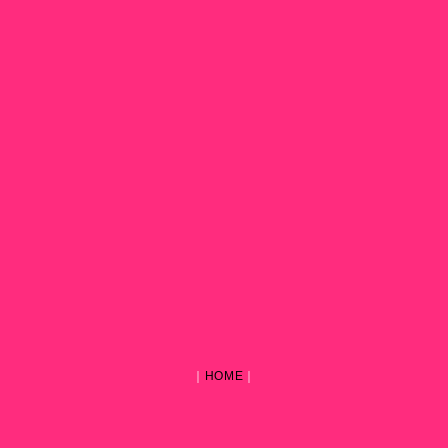
｜
HOME
｜