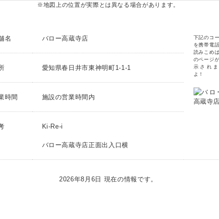
※地図上の位置が実際とは異なる場合があります。
舗名
バロー高蔵寺店
下記のコ
を携帯電
読みこめ
のページ
所
愛知県春日井市東神明町1-1-1
示されま
よ！
業時間
施設の営業時間内
考
Ki-Re-i
バロー高蔵寺店正面出入口横
2026年8月6日 現在の情報です。