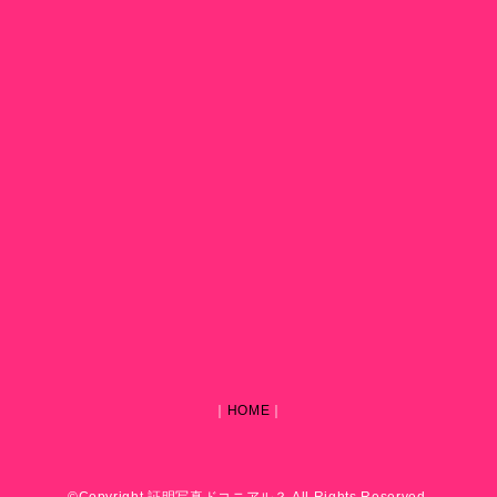
｜
HOME
｜
©Copyright 証明写真ドコニアル？ All Rights Reserved.