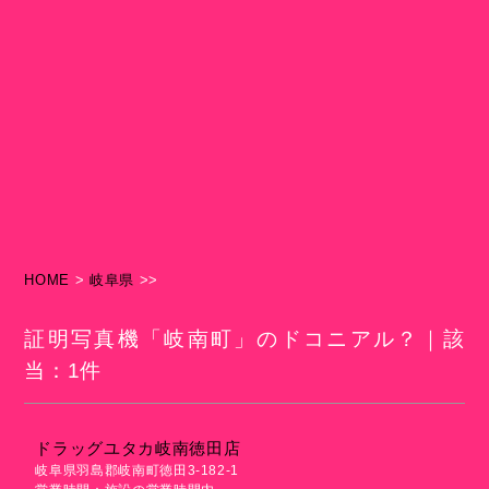
HOME
>
岐阜県
>>
証明写真機「岐南町」のドコニアル？｜該
当：1件
ドラッグユタカ岐南徳田店
岐阜県羽島郡岐南町徳田3-182-1