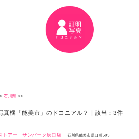
>
石川県
>>
写真機「能美市」のドコニアル？｜該当：3件
ストアー サンパーク辰口店
石川県能美市辰口町505