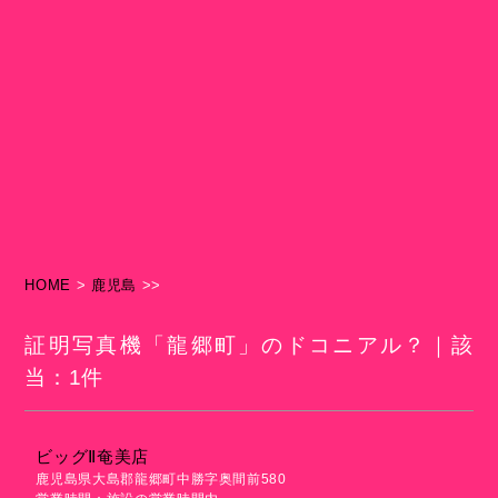
HOME
>
鹿児島
>>
証明写真機「龍郷町」のドコニアル？｜該
当：1件
ビッグⅡ奄美店
鹿児島県大島郡龍郷町中勝字奥間前580