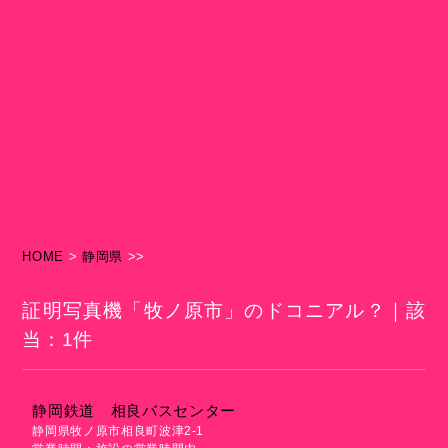
HOME
>
静岡県
>>
証明写真機「牧ノ原市」のドコニアル？｜該
当：1件
静岡鉄道 相良バスセンター
静岡県牧ノ原市相良町波津2-1