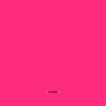
｜
HOME
｜