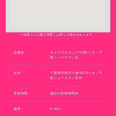
※地図上の位置が実際とは異なる場合があります。
店舗名
カメラのキタムラ印西/イオン千
葉ニュータウン店
住所
千葉県印西市小倉480-9イオン千
葉ニュータウン店内
営業時間
施設の営業時間内
備考
Ki-Re-i