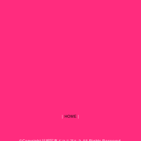
｜
HOME
｜
©Copyright 証明写真ドコニアル？ All Rights Reserved.