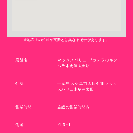
※地図上の位置が実際とは異なる場合があります。
店舗名
マックスバリュー/カメラのキタ
ムラ木更津太田店
住所
千葉県木更津市太田4-18マック
スバリュ木更津太田
営業時間
施設の営業時間内
備考
Ki-Re-i