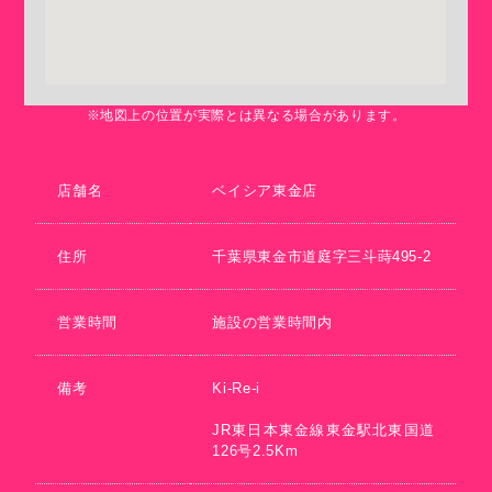
※地図上の位置が実際とは異なる場合があります。
店舗名
ベイシア東金店
住所
千葉県東金市道庭字三斗蒔495-2
営業時間
施設の営業時間内
備考
Ki-Re-i
JR東日本東金線東金駅北東国道
126号2.5Km