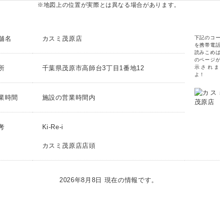
※地図上の位置が実際とは異なる場合があります。
舗名
カスミ茂原店
下記のコ
を携帯電
読みこめ
のページ
所
千葉県茂原市高師台3丁目1番地12
示されま
よ！
業時間
施設の営業時間内
考
Ki-Re-i
カスミ茂原店店頭
2026年8月8日 現在の情報です。