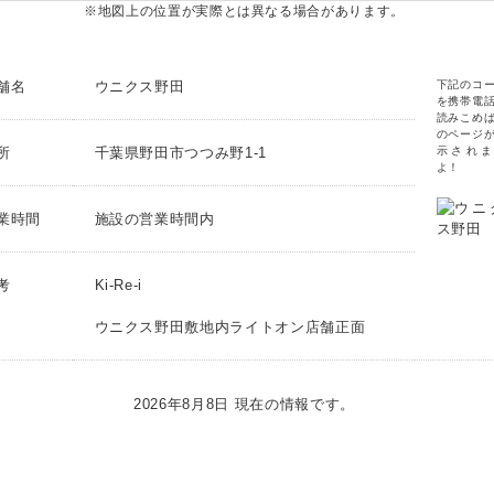
※地図上の位置が実際とは異なる場合があります。
舗名
ウニクス野田
下記のコ
を携帯電
読みこめ
のページ
所
千葉県野田市つつみ野1-1
示されま
よ！
業時間
施設の営業時間内
考
Ki-Re-i
ウニクス野田敷地内ライトオン店舗正面
2026年8月8日 現在の情報です。