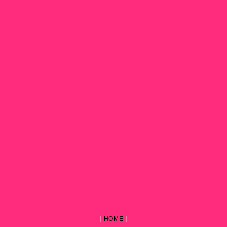
｜
HOME
｜