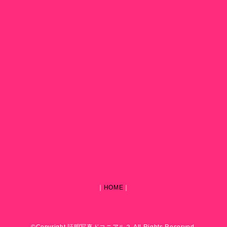
｜
HOME
｜
©Copyright 証明写真ドコニアル？ All Rights Reserved.