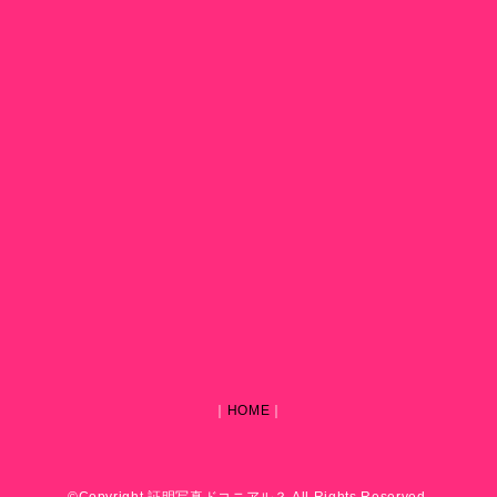
｜
HOME
｜
©Copyright 証明写真ドコニアル？ All Rights Reserved.