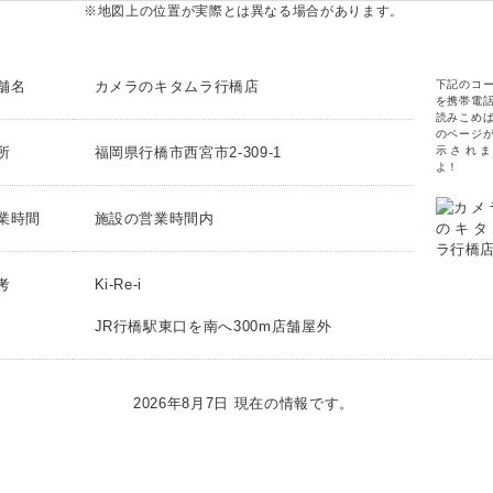
※地図上の位置が実際とは異なる場合があります。
舗名
カメラのキタムラ行橋店
下記のコ
を携帯電
読みこめ
のページ
所
福岡県行橋市西宮市2-309-1
示されま
よ！
業時間
施設の営業時間内
考
Ki-Re-i
JR行橋駅東口を南へ300m店舗屋外
2026年8月7日 現在の情報です。