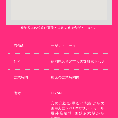
※地図上の位置が実際とは異なる場合があります。
店舗名
サザン・モール
住所
福岡県久留米市大善寺町宮本456
営業時間
施設の営業時間内
備考
Ki-Re-i
安武交差点(県道23号線)から大
善寺方面へ800mサザン・モール
屋外駐輪場/西鉄安武駅から