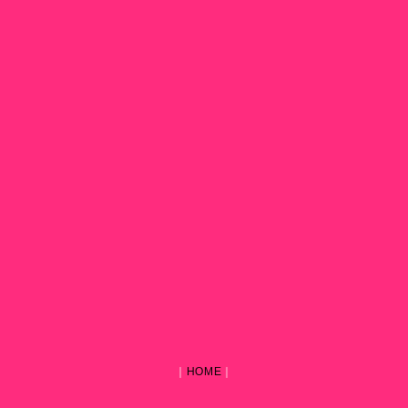
｜
HOME
｜