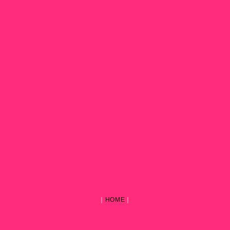
｜
HOME
｜