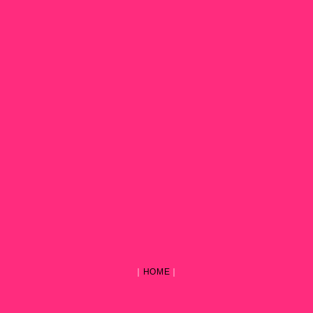
｜
HOME
｜