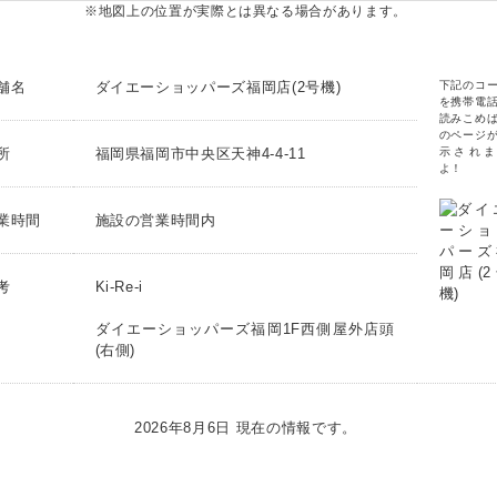
※地図上の位置が実際とは異なる場合があります。
舗名
ダイエーショッパーズ福岡店(2号機)
下記のコ
を携帯電
読みこめ
のページ
所
福岡県福岡市中央区天神4-4-11
示されま
よ！
業時間
施設の営業時間内
考
Ki-Re-i
ダイエーショッパーズ福岡1F西側屋外店頭
(右側)
2026年8月6日 現在の情報です。