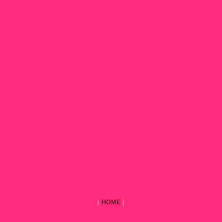
｜
HOME
｜