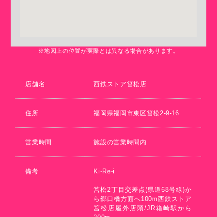
※地図上の位置が実際とは異なる場合があります。
店舗名
西鉄ストア筥松店
住所
福岡県福岡市東区筥松2-9-16
営業時間
施設の営業時間内
備考
Ki-Re-i
筥松2丁目交差点(県道68号線)か
ら郷口橋方面へ100m西鉄ストア
筥松店屋外店頭/JR箱崎駅から