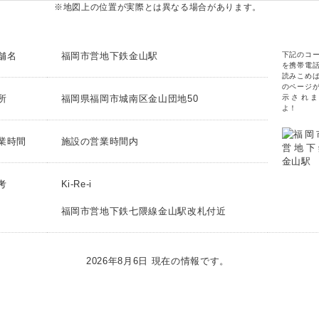
※地図上の位置が実際とは異なる場合があります。
舗名
福岡市営地下鉄金山駅
下記のコ
を携帯電
読みこめ
のページ
所
福岡県福岡市城南区金山団地50
示されま
よ！
業時間
施設の営業時間内
考
Ki-Re-i
福岡市営地下鉄七隈線金山駅改札付近
2026年8月6日 現在の情報です。