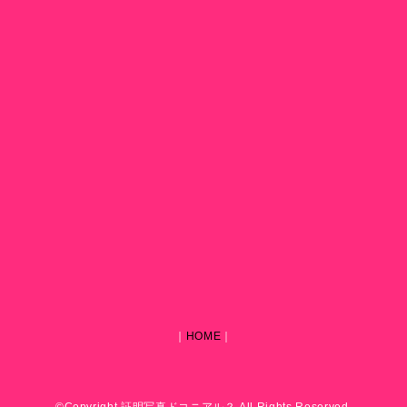
｜
HOME
｜
©Copyright 証明写真ドコニアル？ All Rights Reserved.