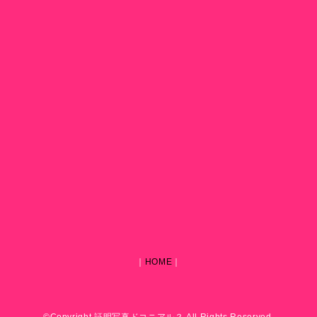
｜
HOME
｜
©Copyright 証明写真ドコニアル？ All Rights Reserved.