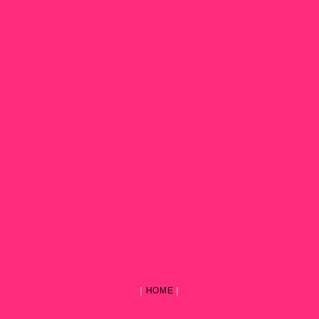
｜
HOME
｜