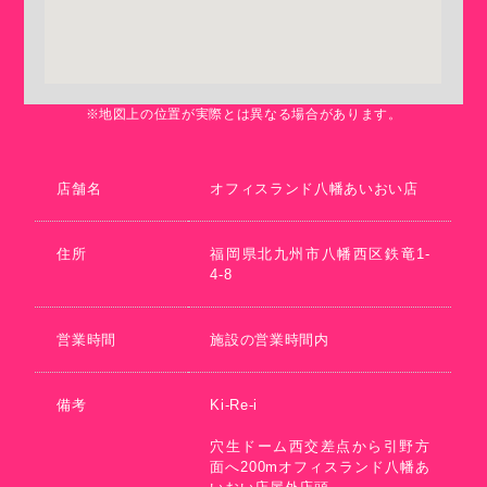
※地図上の位置が実際とは異なる場合があります。
店舗名
オフィスランド八幡あいおい店
住所
福岡県北九州市八幡西区鉄竜1-
4-8
営業時間
施設の営業時間内
備考
Ki-Re-i
穴生ドーム西交差点から引野方
面へ200mオフィスランド八幡あ