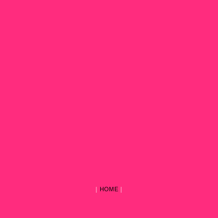
｜
HOME
｜