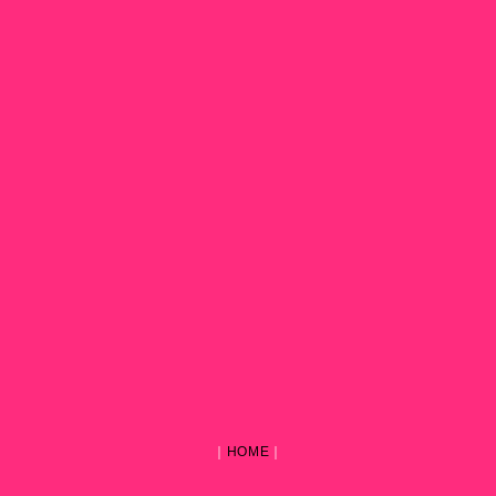
｜
HOME
｜