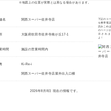
※地図上の位置が実際とは異なる場合があります。
舗名
関西スーパー佐井寺店
下記のコ
を携帯電
読みこめ
のページ
所
大阪府吹田市佐井寺南が丘17-1
示されま
よ！
業時間
施設の営業時間内
考
Ki-Re-i
関西スーパー佐井寺店屋外出入口横
2026年8月8日 現在の情報です。