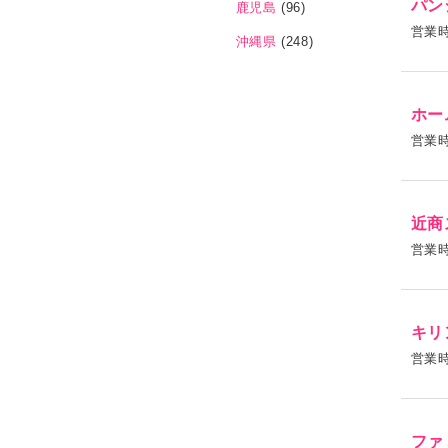
パン
鹿児島
(96)
営業
沖縄県
(248)
ホー
営業
近商
営業
キリ
営業
ファ