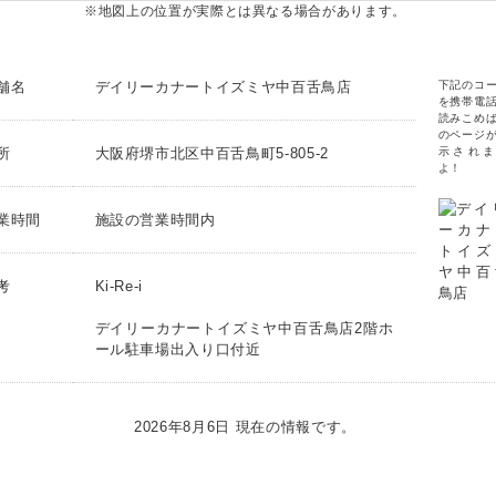
※地図上の位置が実際とは異なる場合があります。
舗名
デイリーカナートイズミヤ中百舌鳥店
下記のコ
を携帯電
読みこめ
のページ
所
大阪府堺市北区中百舌鳥町5-805-2
示されま
よ！
業時間
施設の営業時間内
考
Ki-Re-i
デイリーカナートイズミヤ中百舌鳥店2階ホ
ール駐車場出入り口付近
2026年8月6日 現在の情報です。