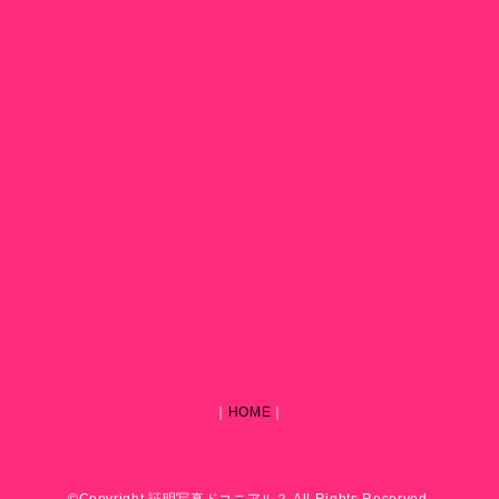
｜
HOME
｜
©Copyright 証明写真ドコニアル？ All Rights Reserved.