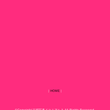
｜
HOME
｜
©Copyright 証明写真ドコニアル？ All Rights Reserved.