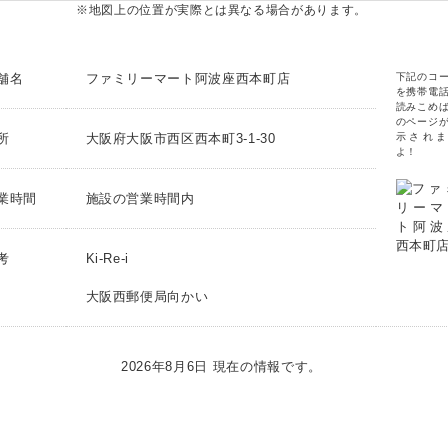
※地図上の位置が実際とは異なる場合があります。
舗名
ファミリーマート阿波座西本町店
下記のコ
を携帯電
読みこめ
のページ
所
大阪府大阪市西区西本町3-1-30
示されま
よ！
業時間
施設の営業時間内
考
Ki-Re-i
大阪西郵便局向かい
2026年8月6日 現在の情報です。