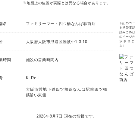
※地図上の位置が実際とは異なる場合があります。
舗名
ファミリーマート四つ橋なんば駅前店
下記のコ
を携帯電
読みこめ
のページ
所
大阪府大阪市浪速区難波中1-3-10
示されま
よ！
業時間
施設の営業時間内
考
Ki-Re-i
大阪市営地下鉄四ツ橋線なんば駅前四ツ橋
筋沿い東側
2026年8月7日 現在の情報です。