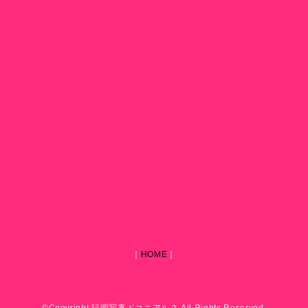
｜
HOME
｜
©Copyright 証明写真ドコニアル？ All Rights Reserved.