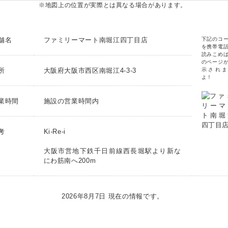
※地図上の位置が実際とは異なる場合があります。
舗名
ファミリーマート南堀江四丁目店
下記のコ
を携帯電
読みこめ
のページ
所
大阪府大阪市西区南堀江4-3-3
示されま
よ！
業時間
施設の営業時間内
考
Ki-Re-i
大阪市営地下鉄千日前線西長堀駅より新な
にわ筋南へ200m
2026年8月7日 現在の情報です。