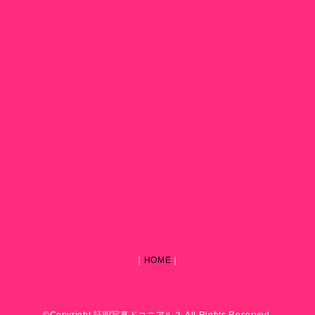
｜
HOME
｜
©Copyright 証明写真ドコニアル？ All Rights Reserved.