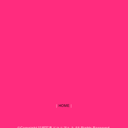
｜
HOME
｜
©Copyright 証明写真ドコニアル？ All Rights Reserved.