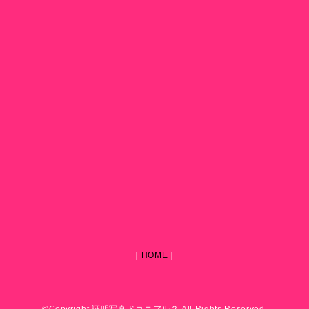
｜
HOME
｜
©Copyright 証明写真ドコニアル？ All Rights Reserved.