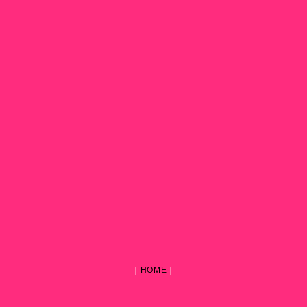
｜
HOME
｜