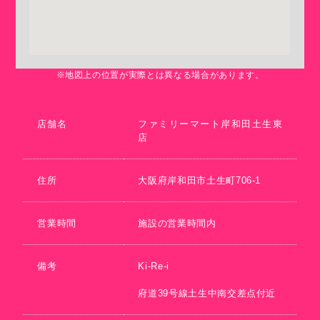
※地図上の位置が実際とは異なる場合があります。
店舗名
ファミリーマート岸和田土生東
店
住所
大阪府岸和田市土生町706-1
営業時間
施設の営業時間内
備考
Ki-Re-i
府道39号線土生中南交差点付近