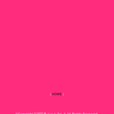
｜
HOME
｜
©Copyright 証明写真ドコニアル？ All Rights Reserved.