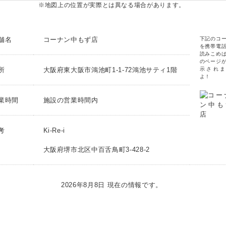
※地図上の位置が実際とは異なる場合があります。
舗名
コーナン中もず店
下記のコ
を携帯電
読みこめ
のページ
所
大阪府東大阪市鴻池町1-1-72鴻池サティ1階
示されま
よ！
業時間
施設の営業時間内
考
Ki-Re-i
大阪府堺市北区中百舌鳥町3-428-2
2026年8月8日 現在の情報です。