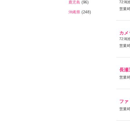
72鴻
鹿児島
(96)
営業
沖縄県
(248)
カメ
72鴻
営業
長瀬
営業
ファ
営業