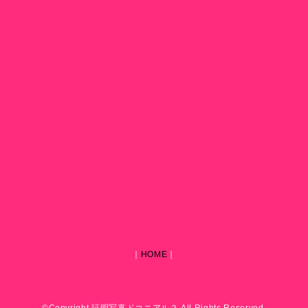
｜
HOME
｜
©Copyright 証明写真ドコニアル？ All Rights Reserved.